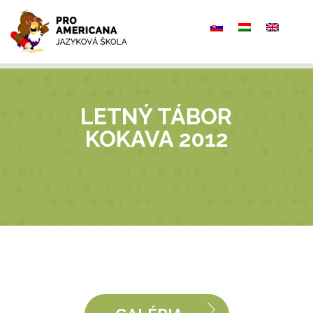
Používaním tejto webovej stránky súhlasíte s používaním
cookies, pomocou ktorých vylepšujeme naše
služby.
Viac informácií
OK
LETNÝ TÁBOR
KOKAVA 2012